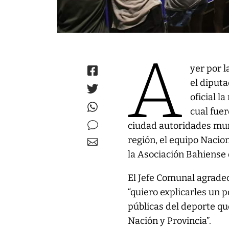
A
yer por 
el diput
oficial l
cual fue
ciudad autoridades muni
región, el equipo Nacio
la Asociación Bahiense 
El Jefe Comunal agradec
“quiero explicarles un p
públicas del deporte q
Nación y Provincia”.