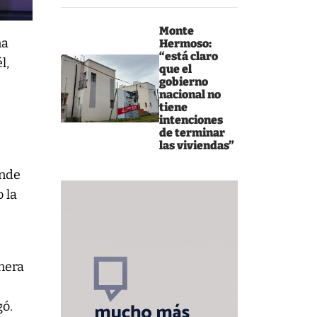
Monte
na
Hermoso:
“está claro
l,
que el
gobierno
nacional no
tiene
intenciones
de terminar
las viviendas”
onde
 la
nera
gó.