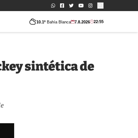
Buscar:
22:55
10.1º
Bahía Blanca
7.8.2026
key sintética de
de