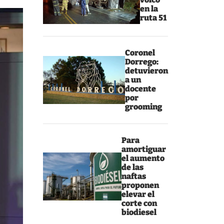
en la
ruta 51
Coronel
Dorrego:
detuvieron
a un
docente
por
grooming
Para
amortiguar
el aumento
de las
naftas
proponen
elevar el
corte con
biodiesel