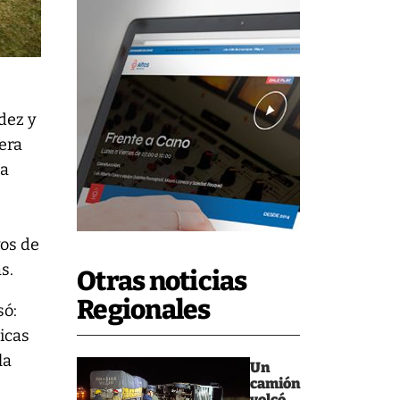
dez y
era
la
a
vos de
s.
Otras noticias
Regionales
só:
ticas
la
Un
camión
volcó