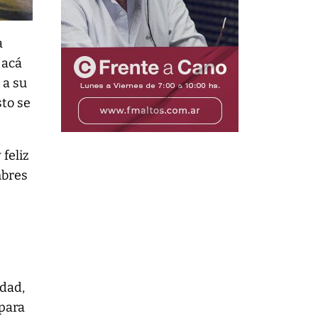
a
 acá
 a su
sto se
 feliz
mbres
idad,
 para