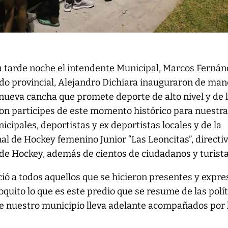
la tarde noche el intendente Municipal, Marcos Fernán
ado provincial, Alejandro Dichiara inauguraron de man
a nueva cancha que promete deporte de alto nivel y de 
ron participes de este momento histórico para nuestr
cipales, deportistas y ex deportistas locales y de la
nal de Hockey femenino Junior “Las Leoncitas”, directi
de Hockey, además de cientos de ciudadanos y turista
ió a todos aquellos que se hicieron presentes y expre
oquito lo que es este predio que se resume de las polí
ue nuestro municipio lleva adelante acompañados por 