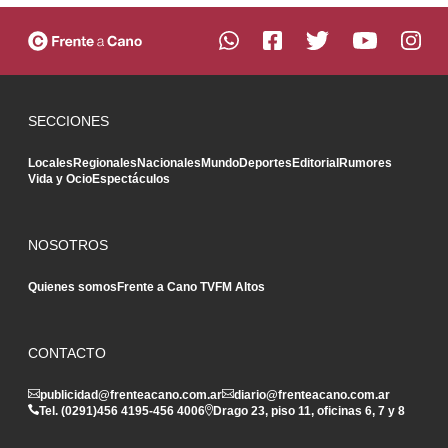
SECCIONES
Locales
Regionales
Nacionales
Mundo
Deportes
Editorial
Rumores
Vida y Ocio
Espectáculos
NOSOTROS
Quienes somos
Frente a Cano TV
FM Altos
CONTACTO
publicidad@frenteacano.com.ar
diario@frenteacano.com.ar
Tel. (0291)
456 4195
-
456 4006
Drago 23, piso 11, oficinas 6, 7 y 8