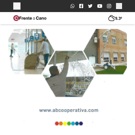
Buscar:
9.3º