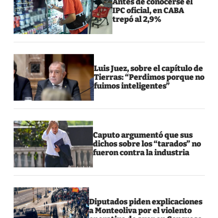
Antes de conocerse el
IPC oficial, en CABA
trepó al 2,9%
Luis Juez, sobre el capítulo de
Tierras: “Perdimos porque no
fuimos inteligentes”
Caputo argumentó que sus
dichos sobre los “tarados” no
fueron contra la industria
Diputados piden explicaciones
a Monteoliva por el violento