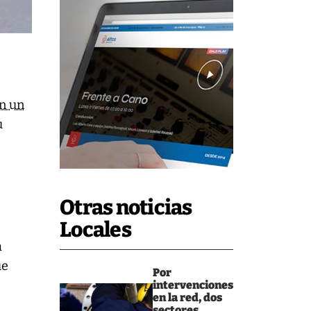
n un
u
Otras noticias
Locales
a
ue
Por
intervenciones
en la red, dos
sectores