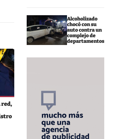
Alcoholizado
chocó con su
auto contra un
complejo de
departamentos
 red,
istro