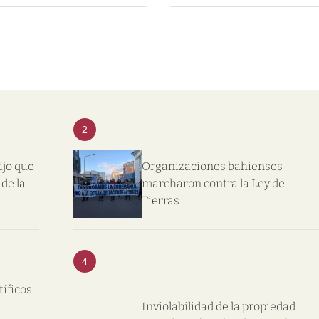
2
ijo que
Organizaciones bahienses
de la
marcharon contra la Ley de
Tierras
4
tíficos
l
Inviolabilidad de la propiedad