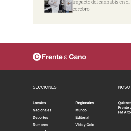
impacto del cannabis en el
cerebro
SECCIONES
NOSO
Locales
Regionales
Quiene
Frente 
Nacionales
Mundo
FM Alto
Deportes
Editorial
Rumores
Vida y Ocio