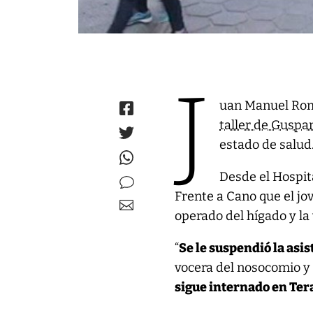
J
uan Manuel Rom
taller de Guspa
estado de salud
Desde el Hospita
Frente a Cano que el jo
operado del hígado y la v
“
Se le suspendió la asi
vocera del nosocomio y 
sigue internado en Ter