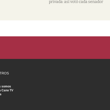
privada: así votó cada senador
TROS
s somos
a Cano TV
s