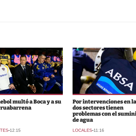
bol multó a Boca y a su
Por intervenciones en la
rruabarrena
dos sectores tienen
problemas con el sumin
de agua
-
-
TES
12:15
LOCALES
11:16