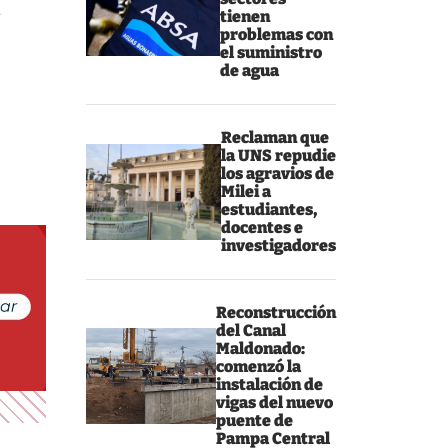
,
tienen
problemas con
el suministro
de agua
Reclaman que
la UNS repudie
los agravios de
Milei a
estudiantes,
docentes e
investigadores
Reconstrucción
del Canal
Maldonado:
comenzó la
instalación de
vigas del nuevo
puente de
Pampa Central