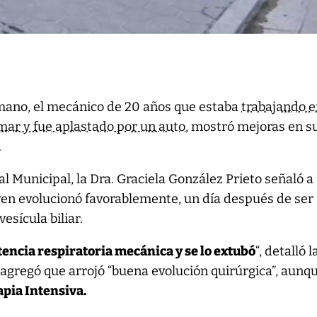
ano, el mecánico de 20 años que estaba
trabajando e
mar y fue aplastado por un auto
, mostró mejoras en s
.
l Municipal, la Dra. Graciela González Prieto señaló a
ven evolucionó favorablemente, un día después de ser
esícula biliar.
stencia respiratoria mecánica y se lo extubó
“, detalló l
agregó que arrojó “buena evolución quirúrgica”, aunq
apia Intensiva.