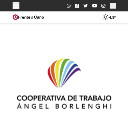
Buscar:
4.9º