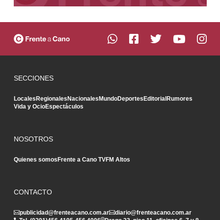
SECCIONES
Locales
Regionales
Nacionales
Mundo
Deportes
Editorial
Rumores
Vida y Ocio
Espectáculos
NOSOTROS
Quienes somos
Frente a Cano TV
FM Altos
CONTACTO
publicidad@frenteacano.com.ar
diario@frenteacano.com.ar