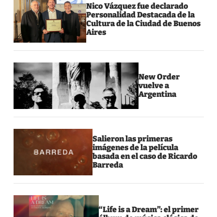
Nico Vázquez fue declarado
Personalidad Destacada de la
Cultura de la Ciudad de Buenos
Aires
New Order
vuelve a
Argentina
Salieron las primeras
imágenes de la película
basada en el caso de Ricardo
Barreda
“Life is a Dream”: el primer