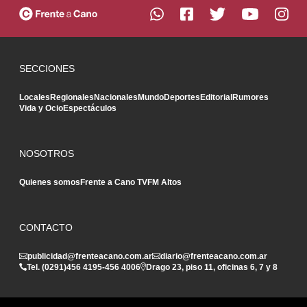
SECCIONES
Locales
Regionales
Nacionales
Mundo
Deportes
Editorial
Rumores
Vida y Ocio
Espectáculos
NOSOTROS
Quienes somos
Frente a Cano TV
FM Altos
CONTACTO
publicidad@frenteacano.com.ar
diario@frenteacano.com.ar
Tel. (0291)
456 4195
-
456 4006
Drago 23, piso 11, oficinas 6, 7 y 8