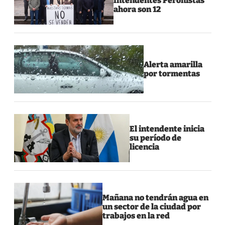
Intendentes Peronistas
ahora son 12
Alerta amarilla
por tormentas
El intendente inicia
su período de
licencia
Mañana no tendrán agua en
un sector de la ciudad por
trabajos en la red