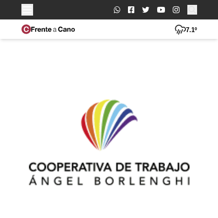
Buscar:
7.1º