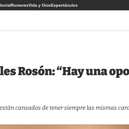
torial
Rumores
Vida y Ocio
Espectáculos
les Rosón: “Hay una op
s están cansados de tener siempre las mismas car