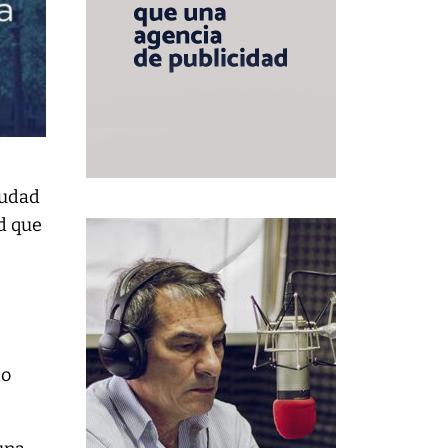
iudad
d que
do