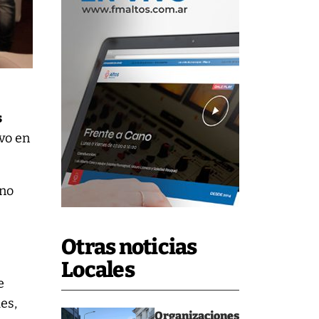
s
uvo en
ino
Otras noticias
Locales
e
es,
Organizaciones