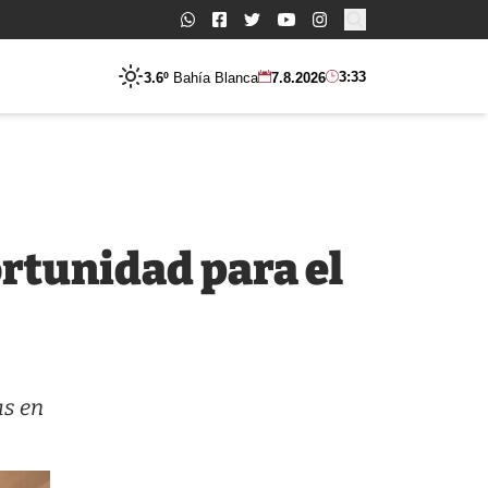
Buscar:
3:33
3.6º
Bahía Blanca
7.8.2026
ortunidad para el
as en