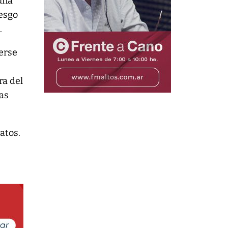
una
iesgo
.
cerse
ra del
as
atos.