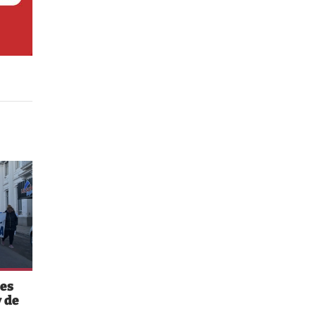
es
 de