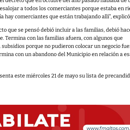
del decreto que en octubre del año pasado hablaba de 
esalojar a todos los comerciantes porque estaba en r
vía hay comerciantes que están trabajando allí”, explicó
cto que se pensó debió incluir a las familias, debió ha
. Termina con las familias afuera, con algunos que
 subsidios porque no pudieron colocar un negocio fue
rmina con un abandono del Municipio en relación a es
resenta este miércoles 21 de mayo su lista de precandid