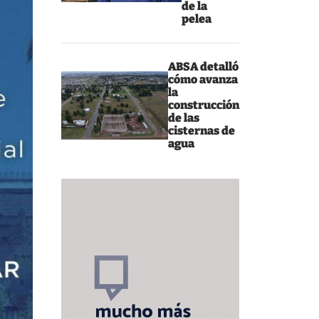
de la
pelea
ABSA detalló
cómo avanza
la
construcción
de las
cisternas de
agua