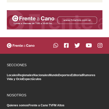
SECCIONES
Locales
Regionales
Nacionales
Mundo
Deportes
Editorial
Rumores
Vida y Ocio
Espectáculos
NOSOTROS
Quienes somos
Frente a Cano TV
FM Altos