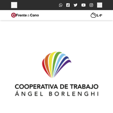
Buscar:
6.4º