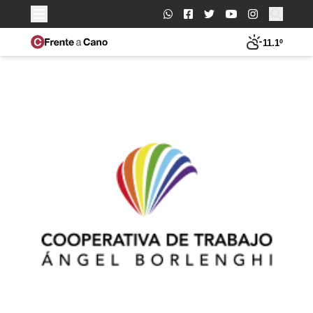
Buscar:
11.1º