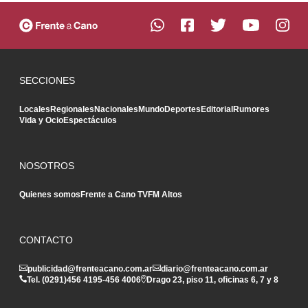
SECCIONES
Locales
Regionales
Nacionales
Mundo
Deportes
Editorial
Rumores
Vida y Ocio
Espectáculos
NOSOTROS
Quienes somos
Frente a Cano TV
FM Altos
CONTACTO
publicidad@frenteacano.com.ar
diario@frenteacano.com.ar
Tel. (0291)
456 4195
-
456 4006
Drago 23, piso 11, oficinas 6, 7 y 8