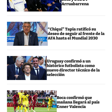
Arruabarrena
“Chiqui” Tapia ratificó su
deseo de seguir al frente de la
AFA hasta el Mundial 2030
Uruguay confirmó a un
histórico futbolista como
nuevo director técnico de la
selección
Boca confirmó que
mañana llegará al país
Enner Valencia