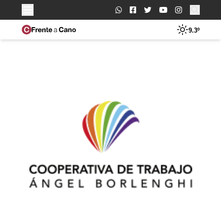
Buscar:
9.3º