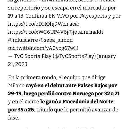
su repertorio y se escapa en el marcador por
19 a 13 .Continuá EN VIVO por
@tycsports
y por
https://t.co/oDHOhj9Wcn
acá:
https://t.co/xWG6UP4V6j
@jotamrinaldi
@mluislarre
@seba_simon
pic.twitter.com/vA0vog67wH
— TyC Sports Play (@TyCSportsPlay)
January
21, 2023
En la primera ronda, el equipo que dirige
Milano
cayó en el debut ante Países Bajos por
29-19, luego perdió contra Noruega por 32 a 21
y en el cierre
le ganó a Macedonia del Norte
por 35 a 26
, triunfo que le permitió avanzar de
fase.