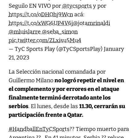
Seguilo EN VIVO por
@tycsports
y por
https://t.co/oDHOhj9Wcn
acá:
https://t.co/xWG6UP4V6j
@jotamrinaldi
@mluislarre
@seba_simon
pic.twitter.com/ZLxisu5Mu4
— TyC Sports Play (@TyCSportsPlay)
January
21, 2023
La Selección nacional comandada por
Guillermo Milano
no logró repetir el nivel en
el complemento y por errores en el ataque
finalmente terminó derrotado ante los
serbios
. El lunes, desde las
11.30, cerrarán su
participación frente a Qatar.
#HandballEnTyCSports
?? Tiempo muerto para
Argentina ?? . En 41 minutos, Serbia ?? reluce