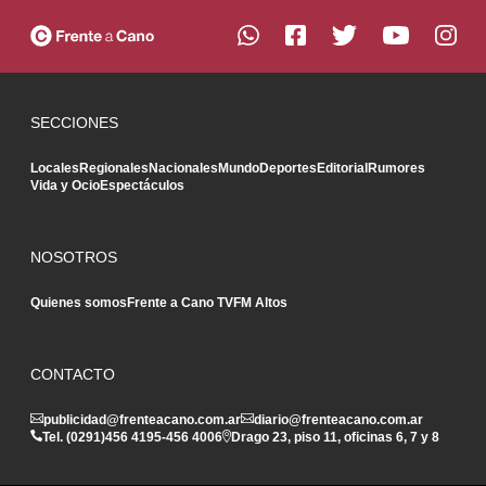
SECCIONES
Locales
Regionales
Nacionales
Mundo
Deportes
Editorial
Rumores
Vida y Ocio
Espectáculos
NOSOTROS
Quienes somos
Frente a Cano TV
FM Altos
CONTACTO
publicidad@frenteacano.com.ar
diario@frenteacano.com.ar
Tel. (0291)
456 4195
-
456 4006
Drago 23, piso 11, oficinas 6, 7 y 8