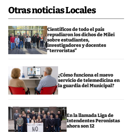
Otras noticias Locales
Científicos de todo el país
repudiaron los dichos de Milei
sobre estudiantes,
investigadores y docentes
“terroristas”
¿Cómo funciona el nuevo
servicio de telemedicina en
la guardia del Municipal?
En la llamada Liga de
Intendentes Peronistas
ahora son 12