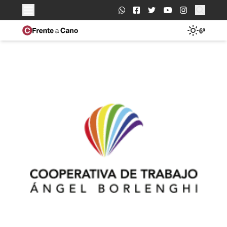
Buscar:
6º