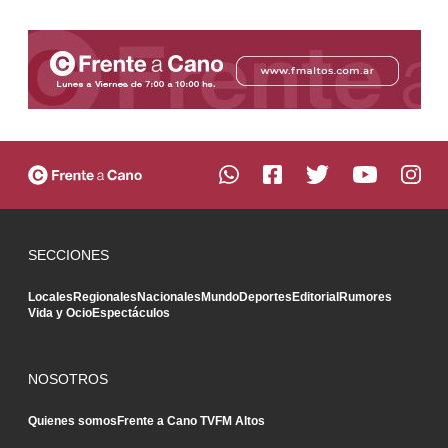
SECCIONES
Locales
Regionales
Nacionales
Mundo
Deportes
Editorial
Rumores
Vida y Ocio
Espectáculos
NOSOTROS
Quienes somos
Frente a Cano TV
FM Altos