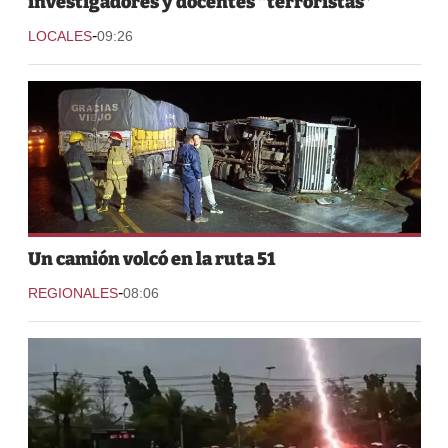
investigadores y docentes “terroristas”
-
LOCALES
09:26
Un camión volcó en la ruta 51
-
REGIONALES
08:06