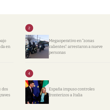
2
bajo
Megaoperativo en “zonas
ida en
calientes”: arrestaron a nueve
personas
4
: dos
España impuso controles
graves
fronterizos a Italia