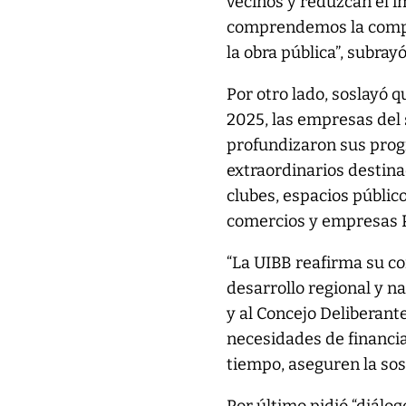
vecinos y reduzcan el i
comprendemos la comple
la obra pública”, subrayó
Por otro lado, soslayó 
2025, las empresas del s
profundizaron sus prog
extraordinarios destina
clubes, espacios públic
comercios y empresas 
“La UIBB reafirma su co
desarrollo regional y n
y al Concejo Deliberant
necesidades de financia
tiempo, aseguren la sost