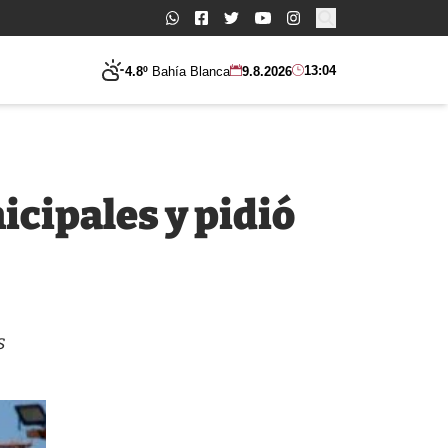
Buscar:
13:04
4.8º
Bahía Blanca
9.8.2026
icipales y pidió
s