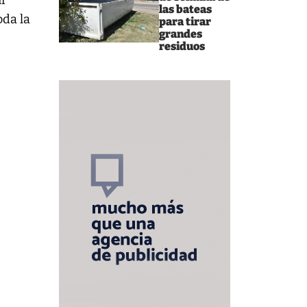
ir
las bateas
oda la
para tirar
grandes
residuos