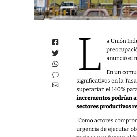
L
a Unión Ind
preocupació
anunció el 
En un comun
significativos en la Ta
superarían el 140% par
incrementos podrían af
sectores productivos r
“Como actores comprom
urgencia de ejecutar ob