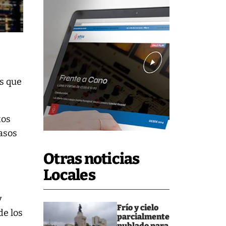
s que
tos
casos
Otras noticias
Locales
y
Frío y cielo
de los
parcialmente
nublado para