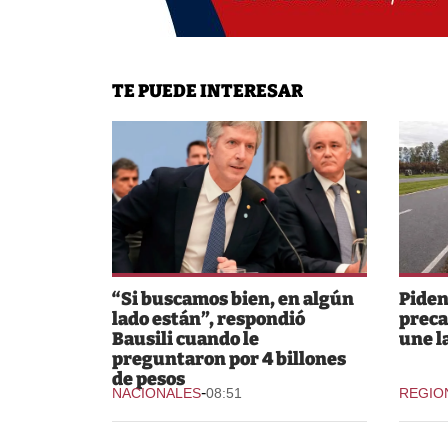
TE PUEDE INTERESAR
“Si buscamos bien, en algún
Piden
lado están”, respondió
preca
Bausili cuando le
une l
preguntaron por 4 billones
de pesos
-
NACIONALES
08:51
REGIO