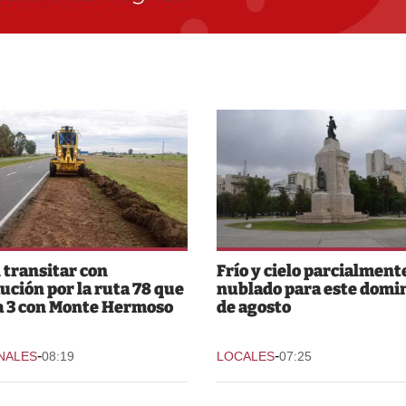
 transitar con
Frío y cielo parcialment
ución por la ruta 78 que
nublado para este domi
a 3 con Monte Hermoso
de agosto
-
-
NALES
08:19
LOCALES
07:25