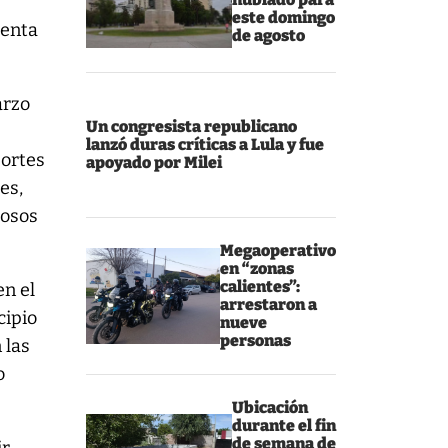
este domingo
renta
de agosto
arzo
Un congresista republicano
lanzó duras críticas a Lula y fue
portes
apoyado por Milei
es,
rosos
Megaoperativo
en “zonas
calientes”:
en el
arrestaron a
cipio
nueve
personas
 las
o
Ubicación
durante el fin
de semana de