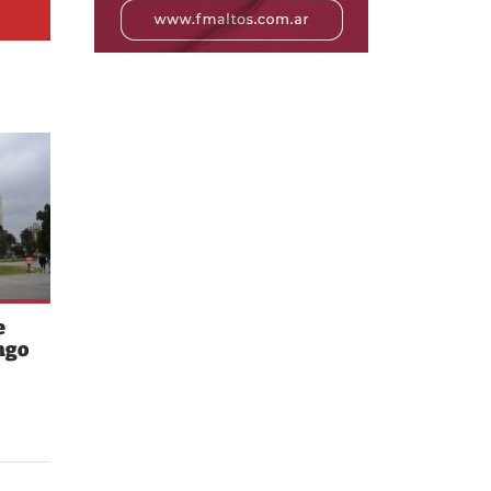
e
ngo