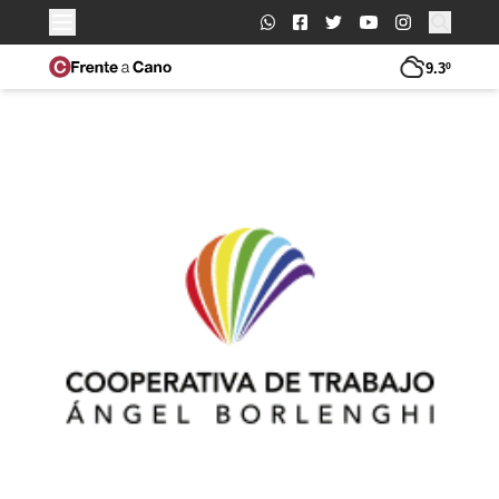
Buscar:
9.3º