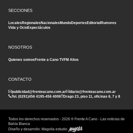
SECCIONES
Locales
Regionales
Nacionales
Mundo
Deportes
Editorial
Rumores
Vida y Ocio
Espectáculos
NOSOTROS
Quienes somos
Frente a Cano TV
FM Altos
CONTACTO
publicidad@frenteacano.com.ar
diario@frenteacano.com.ar
Tel. (0291)
456 4195
-
456 4006
Drago 23, piso 11, oficinas 6, 7 y 8
Todos los derechos reservados -
2026
® Frente A Cano - Las noticias de
Bahía Blanca
Diseño y desarrollo:
Magolla estudio