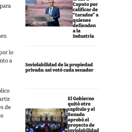
Caputo por
 para
calificar de
“tarados” a
quienes
defienden
a la
men
industria
por lo
nto a
Inviolabilidad de la propiedad
privada: así votó cada senador
lico
artir
El Gobierno
quitó otro
es de
capítulo y el
Senado
as
aprobó el
proyecto de
inviolabilidad