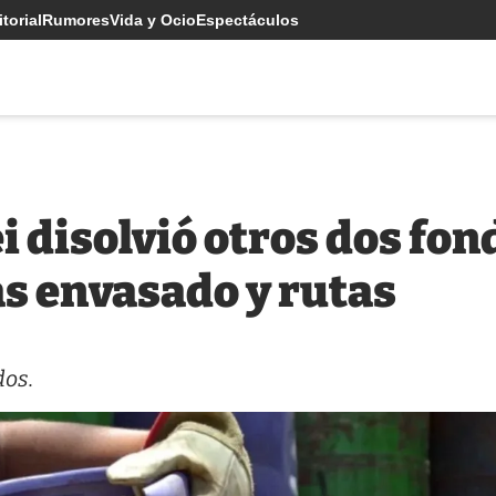
torial
Rumores
Vida y Ocio
Espectáculos
i disolvió otros dos fon
as envasado y rutas
dos.