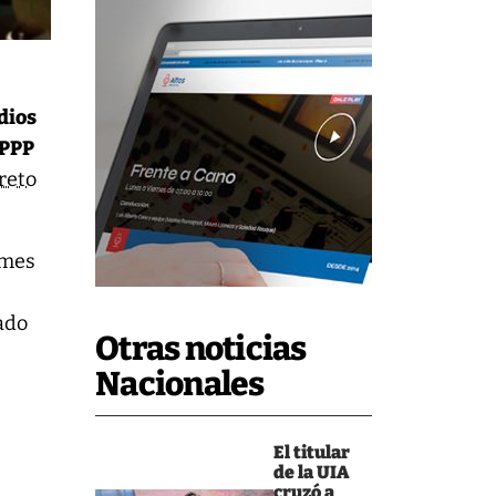
dios
 PPP
reto
rmes
tado
Otras noticias
Nacionales
El titular
de la UIA
cruzó a