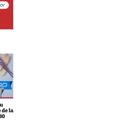
su
 de la
30