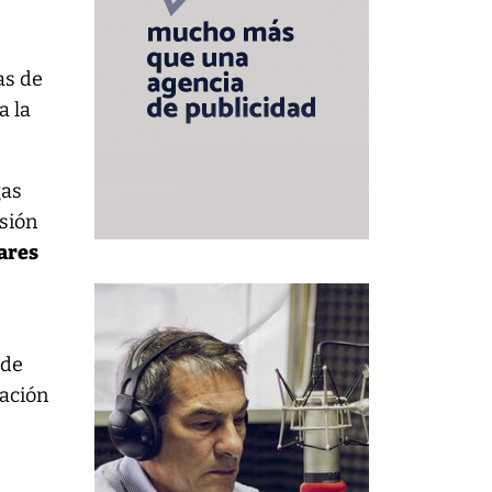
as de
a la
gas
nsión
ares
 de
cación