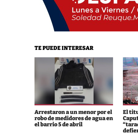
TE PUEDE INTERESAR
Arrestaron a un menor por el
El tit
robo de medidores de agua en
Caput
el barrio 5 de abril
“tara
defie