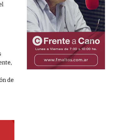
el
s
ente,
ión de