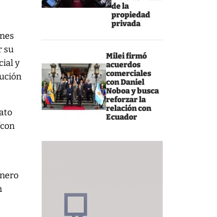
de la
propiedad
privada
ones
r su
Milei firmó
cial y
acuerdos
comerciales
lución
con Daniel
Noboa y busca
reforzar la
relación con
rato
Ecuador
“con
inero
n