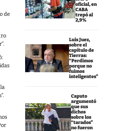
oficial, en
CABA
no de
trepó al
2,9%
tro
Luis Juez,
”.
sobre el
capítulo de
Tierras:
ó:
“Perdimos
idas
porque no
fuimos
inteligentes”
la
”.
Caputo
argumentó
que sus
dichos
chos
sobre los
“tarados”
Por
no fueron