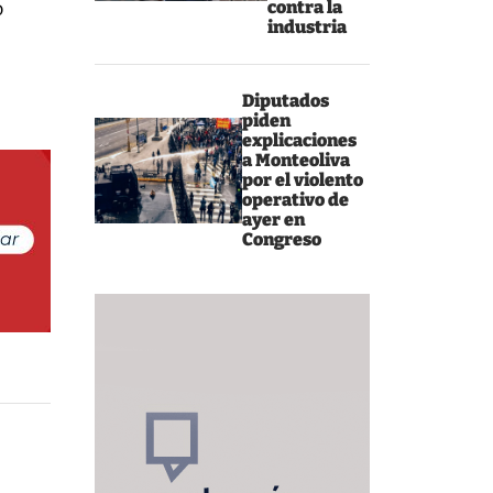
o
contra la
industria
Diputados
piden
explicaciones
a Monteoliva
por el violento
operativo de
ayer en
Congreso