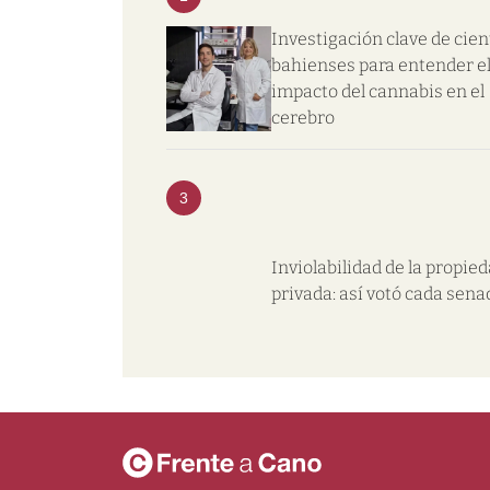
Investigación clave de cien
bahienses para entender e
impacto del cannabis en el
cerebro
3
Inviolabilidad de la propie
privada: así votó cada sena