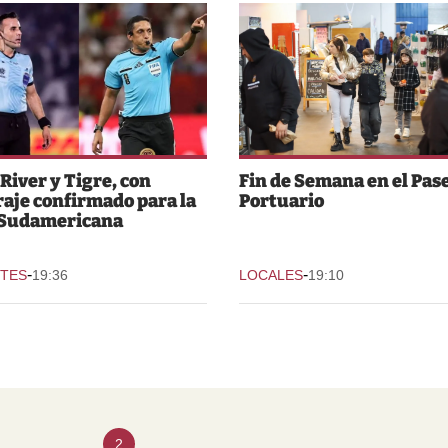
 River y Tigre, con
Fin de Semana en el Pas
raje confirmado para la
Portuario
 Sudamericana
-
-
TES
19:36
LOCALES
19:10
2