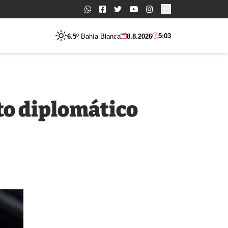
Buscar:
5:03
6.5º
Bahía Blanca
8.8.2026
to diplomático