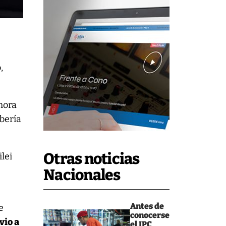
e
,
hora
ebería
Otras noticias
lei
Nacionales
Antes de
e
conocerse
vio a
el IPC