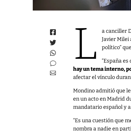
L
a canciller
Javier Milei
político” qu
“España es 
hay un tema interno, po
afectar el vínculo duran
Mondino admitió que le 
en un acto en Madrid du
mandatario español y a
“Es una cuestión que m
nombra a nadie en part