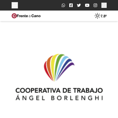
Buscar:
7.8º