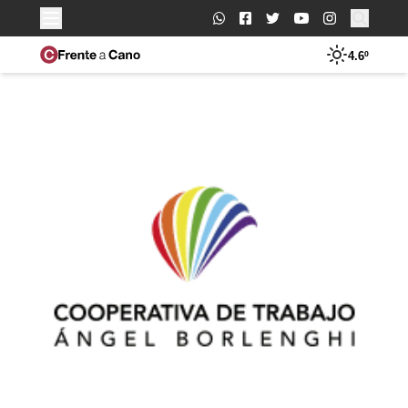
Buscar:
4.6º