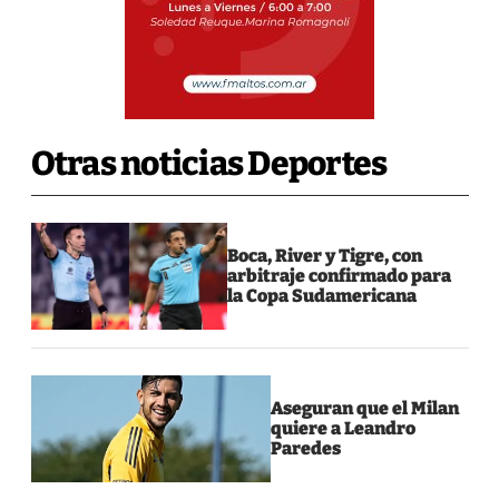
Otras noticias Deportes
Boca, River y Tigre, con
arbitraje confirmado para
la Copa Sudamericana
Aseguran que el Milan
quiere a Leandro
Paredes