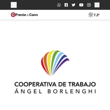
Buscar:
7.2º