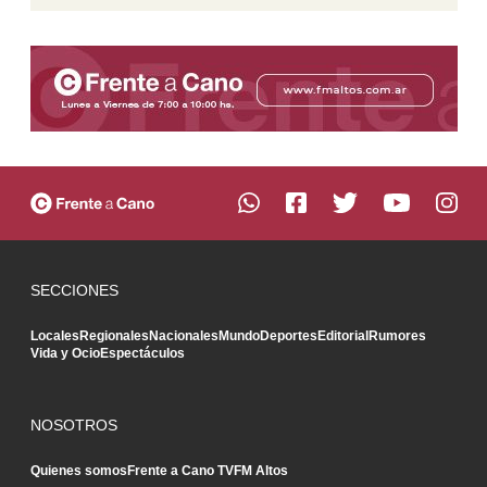
SECCIONES
Locales
Regionales
Nacionales
Mundo
Deportes
Editorial
Rumores
Vida y Ocio
Espectáculos
NOSOTROS
Quienes somos
Frente a Cano TV
FM Altos