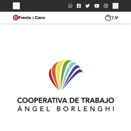
Buscar:
7.5º