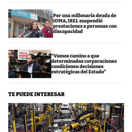
Por una millonaria deuda de
IOMA, IREL suspendió
prestaciones a personas con
discapacidad
“Vamos camino a que
determinadas corporaciones
condicionen decisiones
estratégicas del Estado”
TE PUEDE INTERESAR