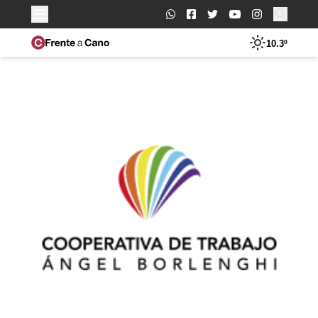
Buscar:
10.3º