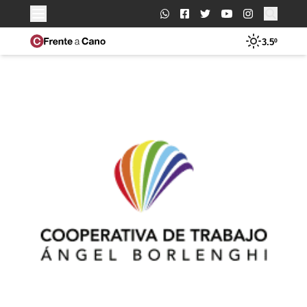
Buscar:
3.5º