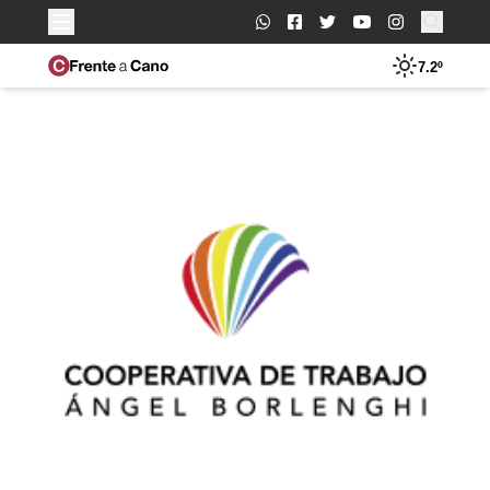
Buscar:
7.2º