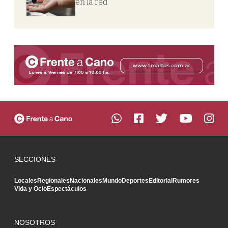
en la red
SECCIONES
Locales
Regionales
Nacionales
Mundo
Deportes
Editorial
Rumores
Vida y Ocio
Espectáculos
NOSOTROS