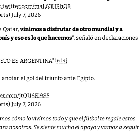
c.twitter.com/maL63HRhO8
rts)
July 7, 2026
e Qatar,
vinimos a disfrutar de otro mundial y a
país y eso es lo que hacemos
”, señaló en declaraciones
ESTO ES ARGENTINA" 🇦🇷
anotar el gol del triunfo ante Egipto.
tter.com/jtQU6El9S5
rts)
July 7, 2026
emos cómo lo vivimos todo y que el fútbol te regale estos
ara nosotros. Se siente mucho el apoyo y vamos a segui