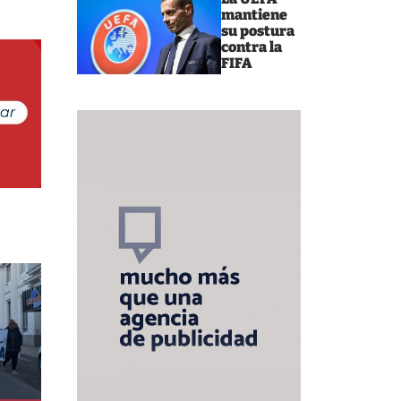
mantiene
su postura
contra la
FIFA