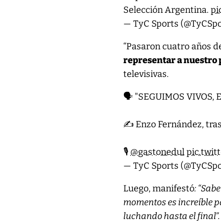
Selección Argentina.
pi
— TyC Sports (@TyCSpo
“Pasaron cuatro años d
representar a nuestro 
televisivas.
🗣️ "SEGUIMOS VIVOS, 
✍️ Enzo Fernández, tras 
🎙️
@gastonedul
pic.twi
— TyC Sports (@TyCSpo
Luego, manifestó
: “Sab
momentos es increíble p
luchando hasta el final”.