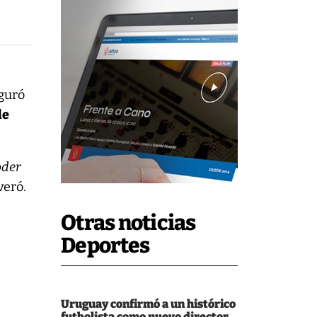
guró
le
oder
veró.
Otras noticias
Deportes
Uruguay confirmó a un histórico
futbolista como nuevo director