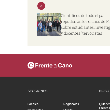
3
Científicos de todo el país
repudiaron los dichos de Mi
sobre estudiantes, investi
y docentes “terroristas”
SECCIONES
NOSO
Locales
Regionales
Quiene
Frente 