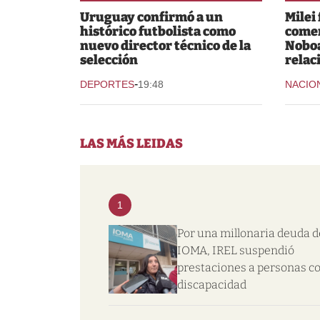
Uruguay confirmó a un
Milei
histórico futbolista como
comer
nuevo director técnico de la
Noboa
selección
relac
-
DEPORTES
19:48
NACIO
LAS MÁS LEIDAS
1
Por una millonaria deuda d
IOMA, IREL suspendió
prestaciones a personas c
discapacidad