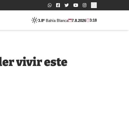
Buscar:
3:18
3.8º
Bahía Blanca
7.8.2026
er vivir este