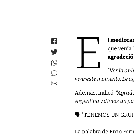
E
l medioca
que venía 
agradeció 
“Venía anh
vivir este momento. Le a
Además, indicó:
“Agrade
Argentina y dimos un pa
🗣️ "TENEMOS UN GR
La palabra de Enzo Ferná