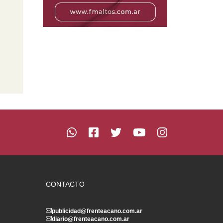
CONTACTO
publicidad@frenteacano.com.ar
diario@frenteacano.com.ar