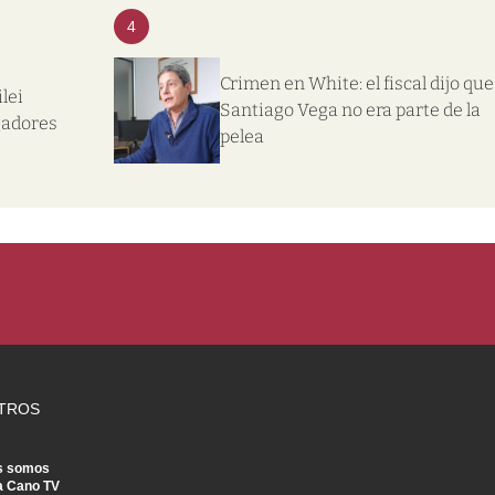
4
Crimen en White: el fiscal dijo que
lei
Santiago Vega no era parte de la
gadores
pelea
TROS
s somos
a Cano TV