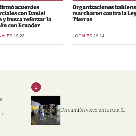
 firmó acuerdos
Organizaciones bahiens
ciales con Daniel
marcharon contra la Ley
 y busca reforzar la
Tierras
ión con Ecuador
-
-
NALES
19:28
LOCALES
19:14
2
e
Un camión volcó en la ruta 51
on