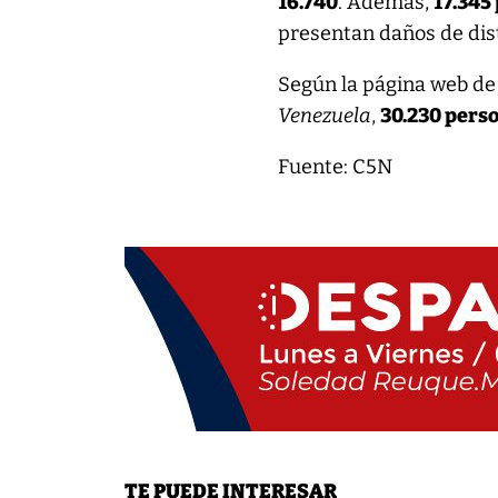
16.740
. Además,
17.345
presentan daños de dis
Según la página web de 
Venezuela
,
30.230 pers
Fuente: C5N
TE PUEDE INTERESAR