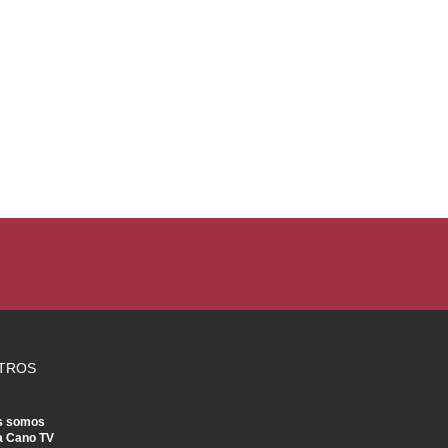
TROS
s somos
a Cano TV