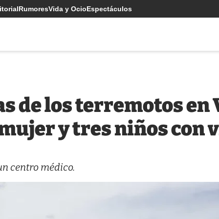
torial
Rumores
Vida y Ocio
Espectáculos
s de los terremotos en
mujer y tres niños con 
un centro médico.