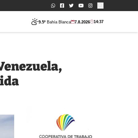
Buscar:
14:37
9.5º
Bahía Blanca
7.8.2026
 Venezuela,
vida