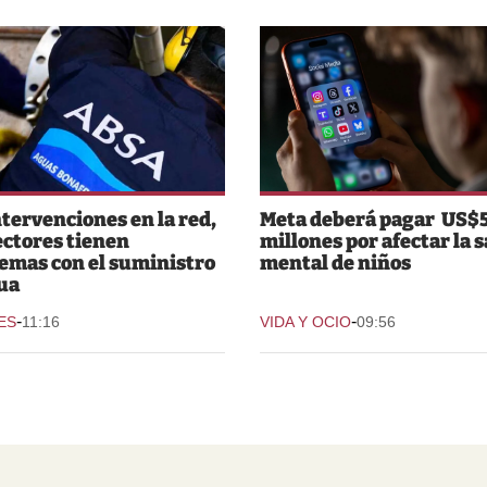
ntervenciones en la red,
Meta deberá pagar US$
ectores tienen
millones por afectar la 
emas con el suministro
mental de niños
ua
-
-
ES
11:16
VIDA Y OCIO
09:56