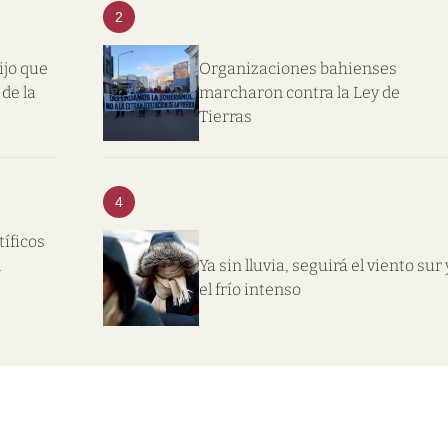
2
ijo que
Organizaciones bahienses
de la
marcharon contra la Ley de
Tierras
4
tíficos
l
Ya sin lluvia, seguirá el viento sur 
el frío intenso