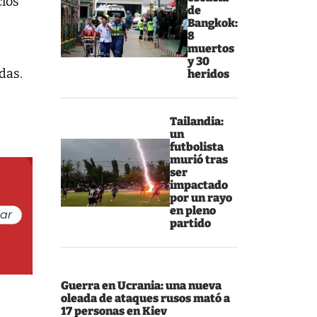
cios
de
Bangkok:
8
muertos
y 30
adas.
heridos
Tailandia:
un
futbolista
murió tras
ser
impactado
por un rayo
en pleno
partido
Guerra en Ucrania: una nueva
oleada de ataques rusos mató a
17 personas en Kiev