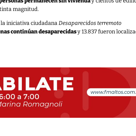
 personas permanecen sin vivienda
y cientos de edifi
tinta magnitud.
la iniciativa ciudadana
Desaparecidos terremoto
onas continúan desaparecidas
y 13.837 fueron localiz