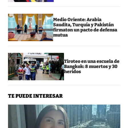
Medio Oriente: Arabia
Saudita, Turquía y Pakistán
firmaton un pacto de defensa
mutua
Tiroteo en una escuela de
Bangkok: 8 muertos y 30
heridos
TE PUEDE INTERESAR