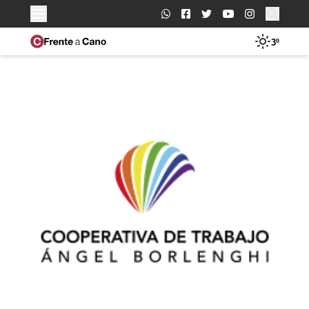
Buscar:
3º