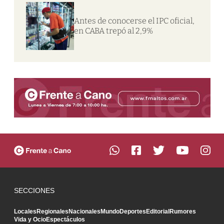
Antes de conocerse el IPC oficial,
en CABA trepó al 2,9%
SECCIONES
Locales
Regionales
Nacionales
Mundo
Deportes
Editorial
Rumores
Vida y Ocio
Espectáculos