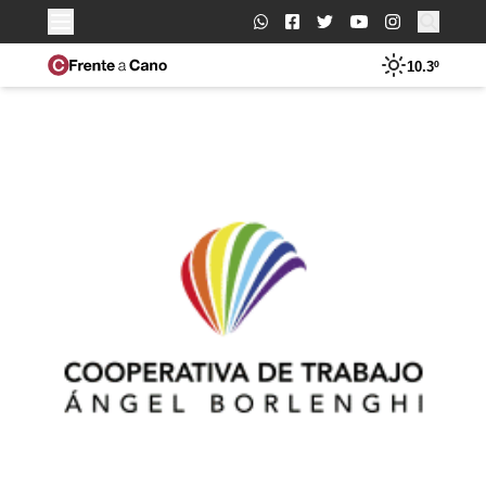
Buscar:
10.3º