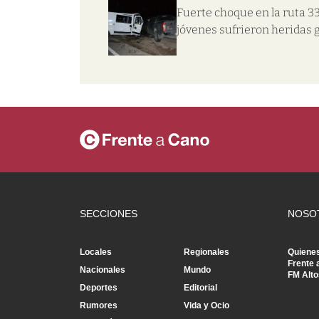
Fuerte choque en la ruta 33
jóvenes sufrieron heridas 
SECCIONES
NOSO
Locales
Regionales
Quiene
Frente 
Nacionales
Mundo
FM Alto
Deportes
Editorial
Rumores
Vida y Ocio