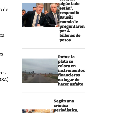
algún lado
están”,
ro de
respondió
Bausili
cuando le
preguntaron
por 4
za,
billones de
pesos
es
Rutas: la
plata se
coloca en
instrumentos
cos
financieros
RSA),
en lugar de
hacer asfalto
Según una
crónica
periodística,