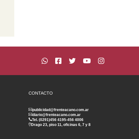
CONTACTO
publicidad@frenteacano.com.ar
diario@frenteacano.com.ar
Tel. (0291)
456 4195
-
456 4006
Drago 23, piso 11, oficinas 6, 7 y 8