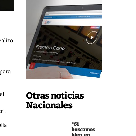
ealizó
 para
Otras noticias
el
Nacionales
ri,
“Si
lla
buscamos
bien, en