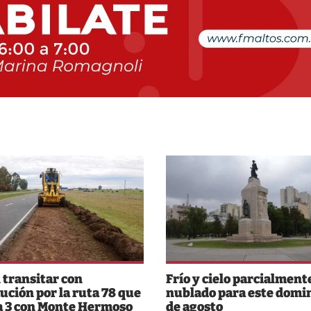
 transitar con
Frío y cielo parcialment
ución por la ruta 78 que
nublado para este domi
a 3 con Monte Hermoso
de agosto