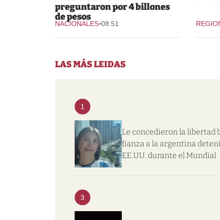
preguntaron por 4 billones
de pesos
-
NACIONALES
08:51
REGIO
LAS MÁS LEIDAS
1
Le concedieron la libertad 
fianza a la argentina deten
EE.UU. durante el Mundial
3