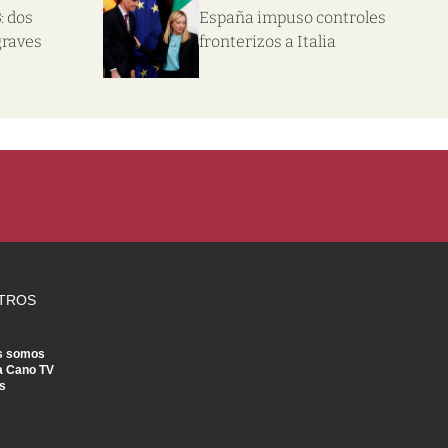
: dos
España impuso controles
graves
fronterizos a Italia
TROS
s somos
a Cano TV
s