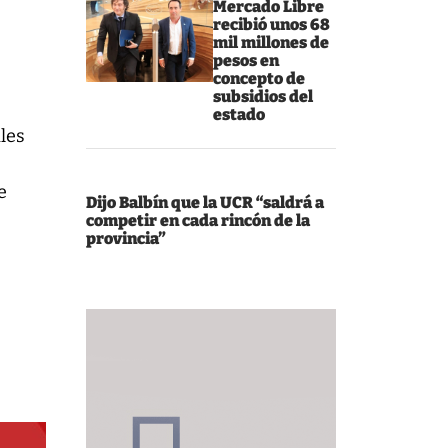
Mercado Libre
recibió unos 68
mil millones de
pesos en
concepto de
subsidios del
estado
les
e
Dijo Balbín que la UCR “saldrá a
competir en cada rincón de la
provincia”