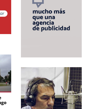
e
ngo