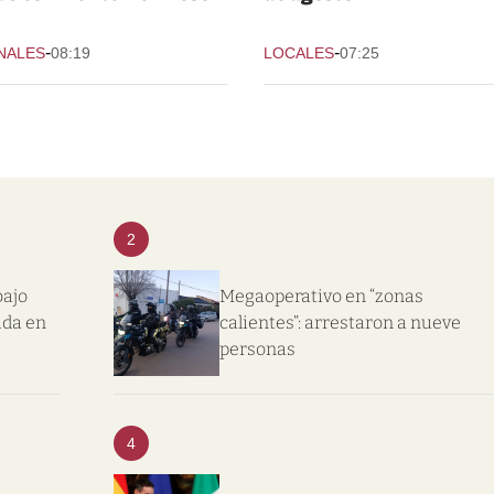
-
-
NALES
08:19
LOCALES
07:25
2
bajo
Megaoperativo en “zonas
ida en
calientes”: arrestaron a nueve
personas
4