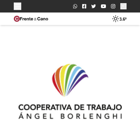
Buscar:
3.6º