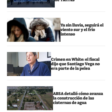
Ya sin lluvia, seguirá el
viento sur y el frío
intenso
Crimen en White: el fiscal
dijo que Santiago Vega no
era parte de la pelea
ABSA detalló cómo avanza
la construcción de las
cisternas de agua