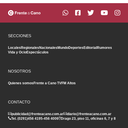
SECCIONES
Locales
Regionales
Nacionales
Mundo
Deportes
Editorial
Rumores
Vida y Ocio
Espectáculos
NOSOTROS
Quienes somos
Frente a Cano TV
FM Altos
CONTACTO
publicidad@frenteacano.com.ar
diario@frenteacano.com.ar
Tel. (0291)
456 4195
-
456 4006
Drago 23, piso 11, oficinas 6, 7 y 8