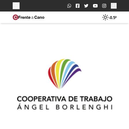
Buscar:
-0.5º