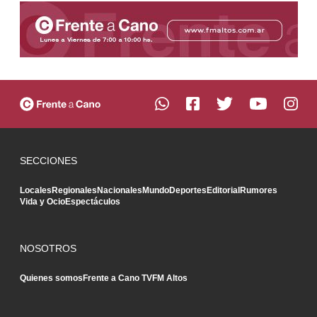
SECCIONES
Locales
Regionales
Nacionales
Mundo
Deportes
Editorial
Rumores
Vida y Ocio
Espectáculos
NOSOTROS
Quienes somos
Frente a Cano TV
FM Altos