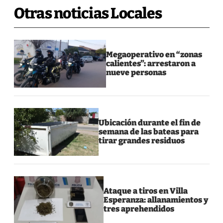
Otras noticias Locales
Megaoperativo en “zonas
calientes”: arrestaron a
nueve personas
Ubicación durante el fin de
semana de las bateas para
tirar grandes residuos
Ataque a tiros en Villa
Esperanza: allanamientos y
tres aprehendidos