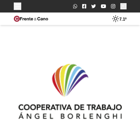
Buscar:
7.1º