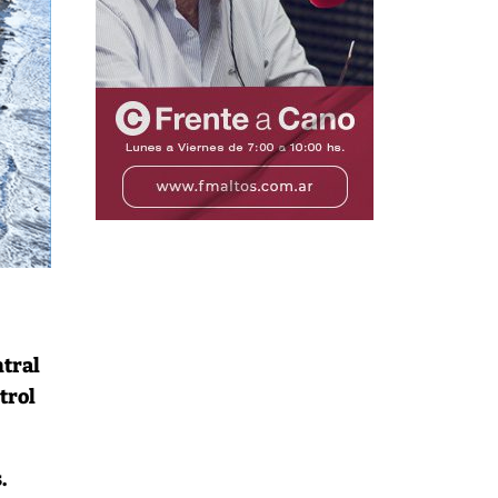
ntral
trol
.