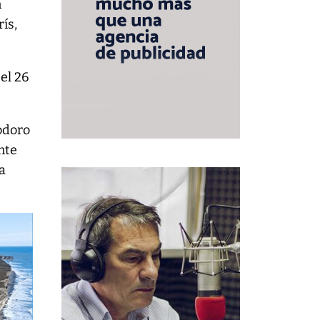
n
ís,
 el 26
odoro
nte
a