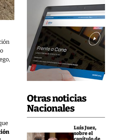
ción
io
ego,
Otras noticias
Nacionales
que
Luis Juez,
ción
sobre el
capítulo de