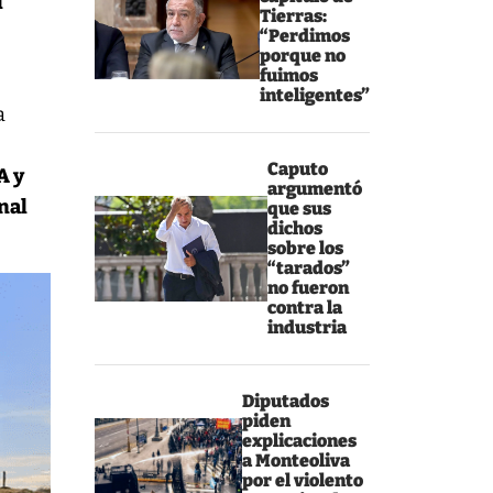
l
Tierras:
“Perdimos
porque no
fuimos
inteligentes”
a
Caputo
A y
argumentó
onal
que sus
dichos
sobre los
“tarados”
no fueron
contra la
industria
Diputados
piden
explicaciones
a Monteoliva
por el violento