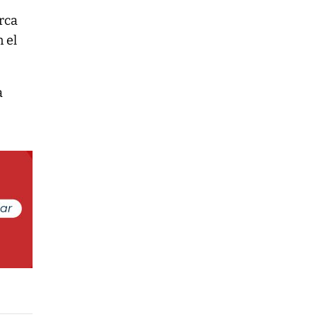
rca
n el
a