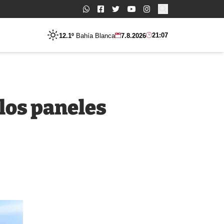
Buscar:
21:07
12.1º
Bahía Blanca
7.8.2026
los paneles