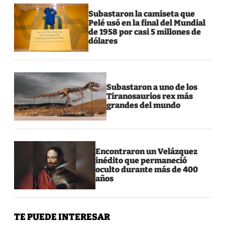
Subastaron la camiseta que
Pelé usó en la final del Mundial
de 1958 por casi 5 millones de
dólares
Subastaron a uno de los
Tiranosaurios rex más
grandes del mundo
Encontraron un Velázquez
inédito que permaneció
oculto durante más de 400
años
TE PUEDE INTERESAR