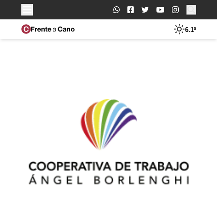
Buscar:
6.1º