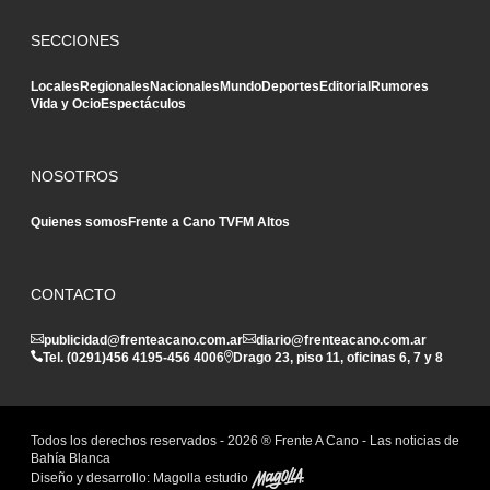
SECCIONES
Locales
Regionales
Nacionales
Mundo
Deportes
Editorial
Rumores
Vida y Ocio
Espectáculos
NOSOTROS
Quienes somos
Frente a Cano TV
FM Altos
CONTACTO
publicidad@frenteacano.com.ar
diario@frenteacano.com.ar
Tel. (0291)
456 4195
-
456 4006
Drago 23, piso 11, oficinas 6, 7 y 8
Todos los derechos reservados -
2026
® Frente A Cano - Las noticias de
Bahía Blanca
Diseño y desarrollo:
Magolla estudio