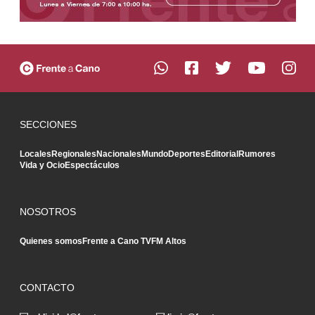
SECCIONES
Locales
Regionales
Nacionales
Mundo
Deportes
Editorial
Rumores
Vida y Ocio
Espectáculos
NOSOTROS
Quienes somos
Frente a Cano TV
FM Altos
CONTACTO