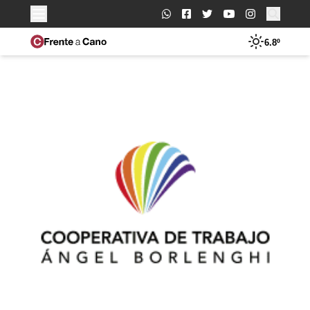
Buscar:
6.8º