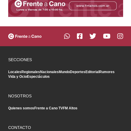
SECCIONES
Locales
Regionales
Nacionales
Mundo
Deportes
Editorial
Rumores
Vida y Ocio
Espectáculos
NOSOTROS
Quienes somos
Frente a Cano TV
FM Altos
CONTACTO