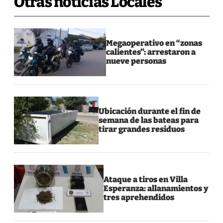
Otras noticias Locales
Megaoperativo en “zonas
calientes”: arrestaron a
nueve personas
Ubicación durante el fin de
semana de las bateas para
tirar grandes residuos
Ataque a tiros en Villa
Esperanza: allanamientos y
tres aprehendidos