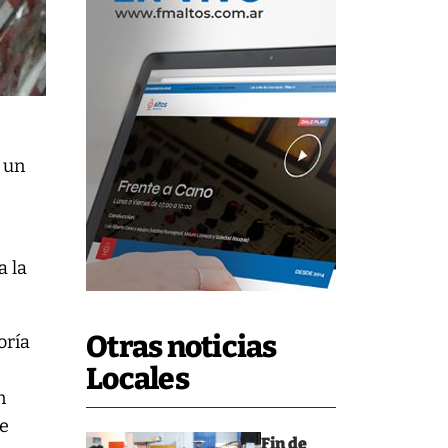
 un
a la
Otras noticias
oría
Locales
n
se
Fin de