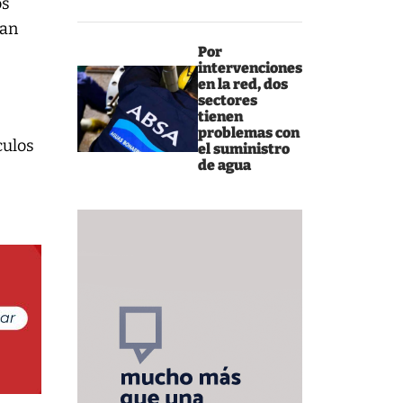
os
ran
Por
intervenciones
en la red, dos
sectores
tienen
problemas con
culos
el suministro
de agua