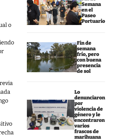
Semana
en el
Paseo
Portuario
ual o
ciendo
Fin de
semana
or
frío, pero
con buena
presencia
de sol
revia
nada
Lo
denunciaron
ingo
por
violencia de
género y le
encontraron
itivo
varios
frascos de
brecha
marihuana