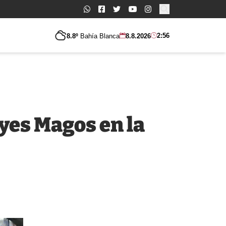
Buscar:
2:56
8.8º
Bahía Blanca
8.8.2026
yes Magos en la