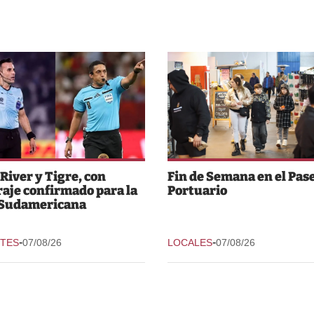
 River y Tigre, con
Fin de Semana en el Pas
raje confirmado para la
Portuario
 Sudamericana
-
-
TES
07/08/26
LOCALES
07/08/26