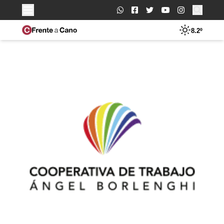
Buscar:
8.2º