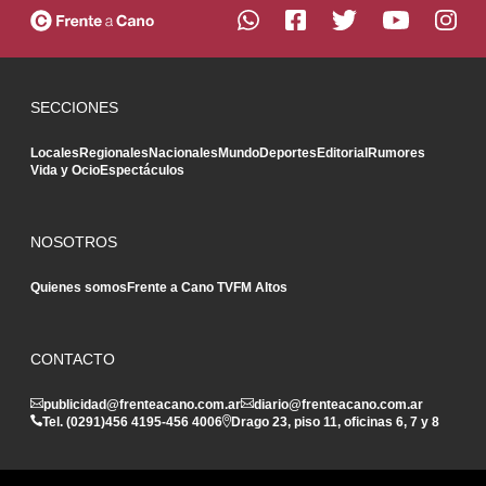
SECCIONES
Locales
Regionales
Nacionales
Mundo
Deportes
Editorial
Rumores
Vida y Ocio
Espectáculos
NOSOTROS
Quienes somos
Frente a Cano TV
FM Altos
CONTACTO
publicidad@frenteacano.com.ar
diario@frenteacano.com.ar
Tel. (0291)
456 4195
-
456 4006
Drago 23, piso 11, oficinas 6, 7 y 8