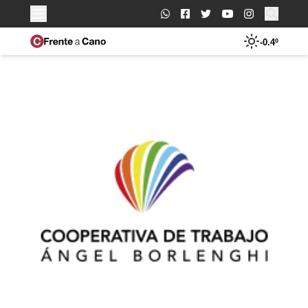
Buscar:
-0.4º