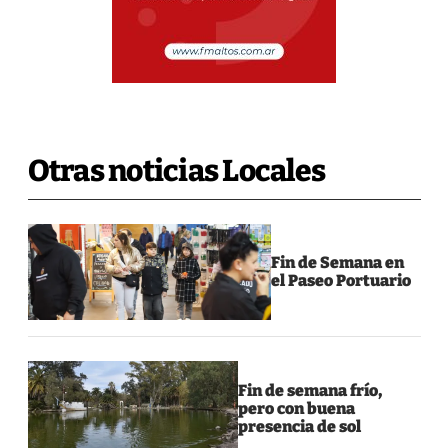
Otras noticias Locales
Fin de Semana en
el Paseo Portuario
Fin de semana frío,
pero con buena
presencia de sol