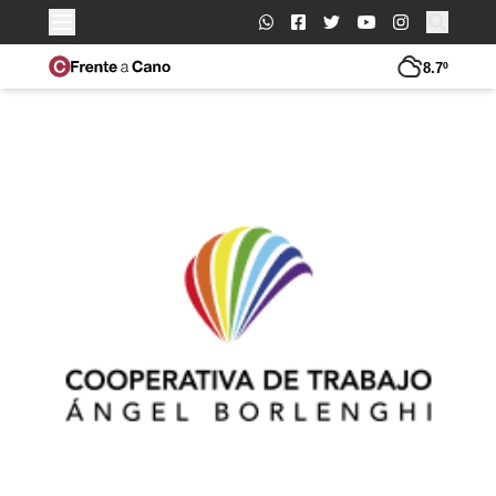
Buscar:
8.7º