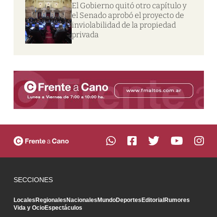
El Gobierno quitó otro capítulo y
el Senado aprobó el proyecto de
inviolabilidad de la propiedad
privada
SECCIONES
Locales
Regionales
Nacionales
Mundo
Deportes
Editorial
Rumores
Vida y Ocio
Espectáculos