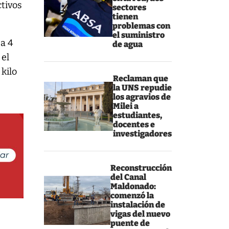
ctivos
sectores
tienen
problemas con
el suministro
 a 4
de agua
 el
kilo
Reclaman que
la UNS repudie
los agravios de
Milei a
estudiantes,
docentes e
investigadores
Reconstrucción
del Canal
Maldonado:
comenzó la
instalación de
vigas del nuevo
puente de