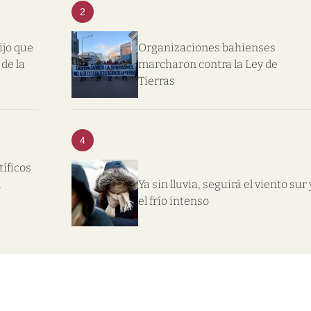
2
ijo que
Organizaciones bahienses
de la
marcharon contra la Ley de
Tierras
4
tíficos
l
Ya sin lluvia, seguirá el viento sur 
el frío intenso