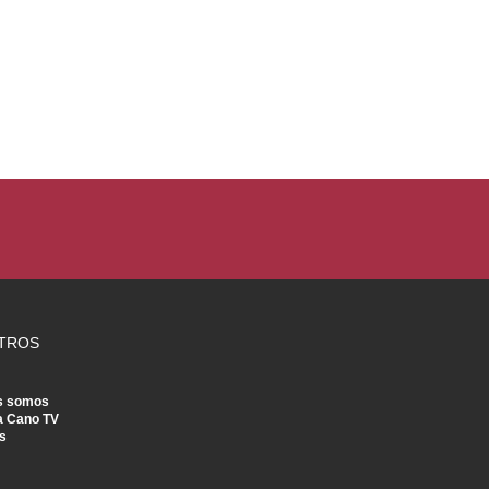
TROS
s somos
a Cano TV
s