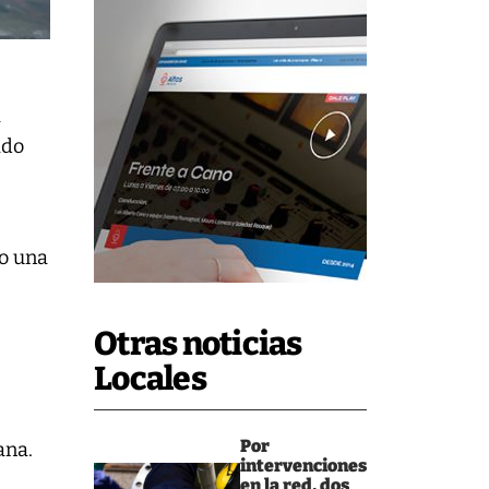
a
ado
so una
Otras noticias
Locales
Por
ana.
intervenciones
en la red, dos