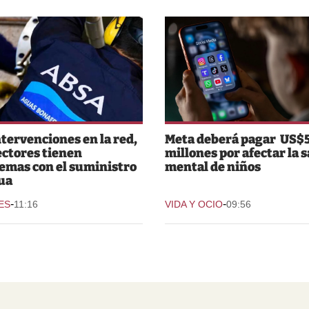
ntervenciones en la red,
Meta deberá pagar US$
ectores tienen
millones por afectar la 
emas con el suministro
mental de niños
ua
-
-
ES
11:16
VIDA Y OCIO
09:56