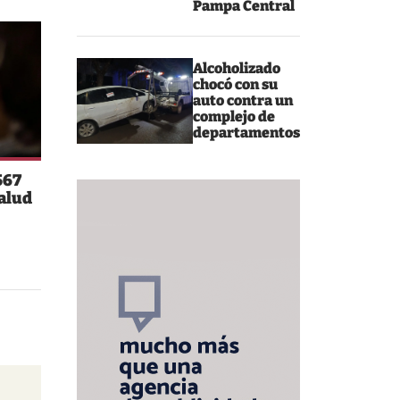
Pampa Central
Alcoholizado
chocó con su
auto contra un
complejo de
departamentos
567
salud