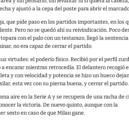
área y sin pensarlo, sin levantar ni si quiera la cabeza
echa y ajustó a la cepa del poste para abrir el marcado
ga, que pide paso en los partidos importantes, en los 
lente. Pero no se quedó ahí su reivindicación. Poco d
 topara con el palo con un testarazo, llegó la sentencia
inar, no era capaz de cerrar el partido.
us virtudes: el poderío físico. Recibió por el perfil zur
ó a encarar mientras retrocedía. El delantero recogió e
icleta y con velocidad y potencia se hizo un hueco deja
silar, esta vez con su pierna buena, y cerrar el partido.
oma aire en la Serie A y se recupera de una racha de c
onocer la victoria. De nuevo quinto, aunque con la
ser sexto en caso de que Milan gane.