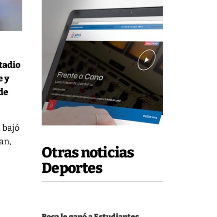
stadio
e y
 de
 bajó
an,
Otras noticias
Deportes
Boca le ganó a Estudiantes