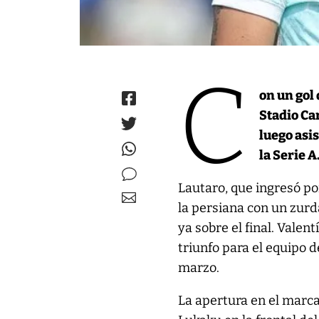
C
on un gol 
Stadio Ca
luego asis
la Serie A
Lautaro, que ingresó po
la persiana con un zurd
ya sobre el final. Valen
triunfo para el equipo 
marzo.
La apertura en el marcad