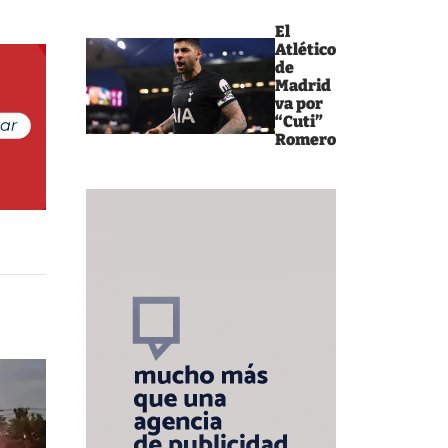
El
Atlético
de
Madrid
va por
“Cuti”
Romero