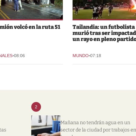
mión volcó en la ruta 51
Tailandia: un futbolista
murió tras ser impactad
un rayo en pleno partid
-
-
NALES
08:06
MUNDO
07:18
2
Mañana no tendrán agua en un
tas
sector de la ciudad por trabajos e