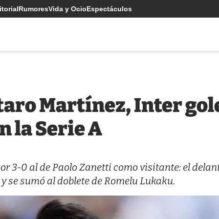
torial
Rumores
Vida y Ocio
Espectáculos
taro Martínez, Inter gol
n la Serie A
r 3-0 al de Paolo Zanetti como visitante: el delan
 y se sumó al doblete de Romelu Lukaku.