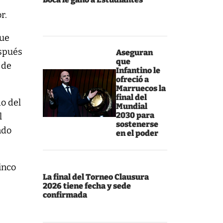
,
r.
que
espués
Aseguran
que
 de
Infantino le
ofreció a
Marruecos la
final del
do del
Mundial
2030 para
l
sostenerse
ndo
en el poder
inco
La final del Torneo Clausura
2026 tiene fecha y sede
confirmada