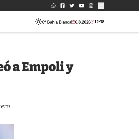
Buscar:
12:38
6º
Bahía Blanca
6.8.2026
eó a Empoli y
tero