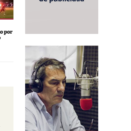
o por
o
n