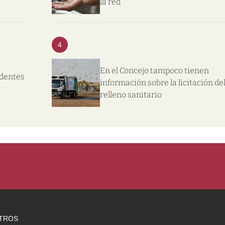
la red
4
En el Concejo tampoco tienen
ndentes
información sobre la licitación de
relleno sanitario
TROS