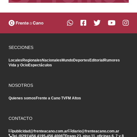
SECCIONES
Locales
Regionales
Nacionales
Mundo
Deportes
Editorial
Rumores
Vida y Ocio
Espectáculos
NOSOTROS
Quienes somos
Frente a Cano TV
FM Altos
CONTACTO
publicidad@frenteacano.com.ar
diario@frenteacano.com.ar
Tel. (0291)
456 4195
-
456 4006
Drago 23, piso 11, oficinas 6, 7 y 8