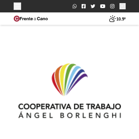
Buscar:
10.9º