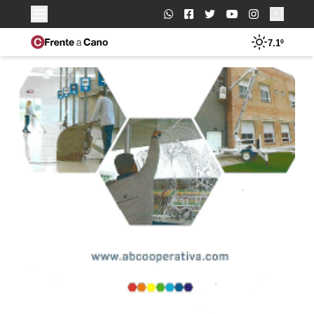
Buscar:
7.1º