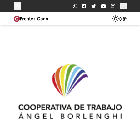
Buscar:
0.8º