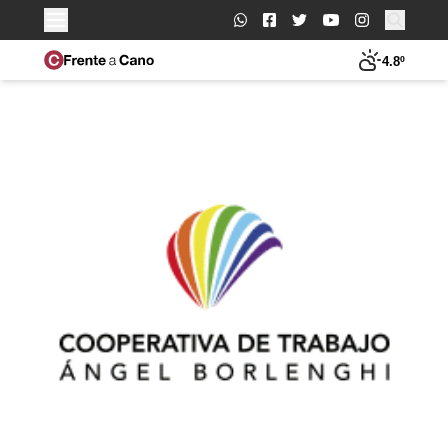
Buscar:
4.8º