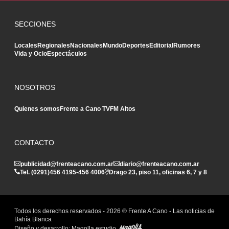
SECCIONES
Locales
Regionales
Nacionales
Mundo
Deportes
Editorial
Rumores
Vida y Ocio
Espectáculos
NOSOTROS
Quienes somos
Frente a Cano TV
FM Altos
CONTACTO
publicidad@frenteacano.com.ar
diario@frenteacano.com.ar
Tel. (0291)
456 4195
-
456 4006
Drago 23, piso 11, oficinas 6, 7 y 8
Todos los derechos reservados -
2026
® Frente A Cano - Las noticias de
Bahía Blanca
Diseño y desarrollo:
Magolla estudio