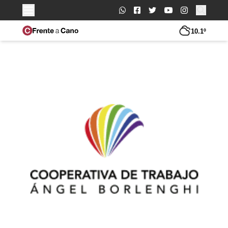
Buscar:
10.1º