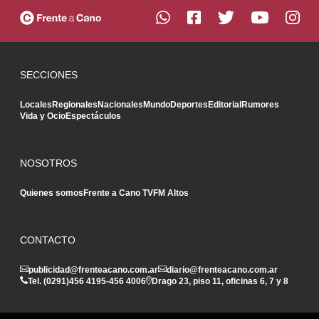
SECCIONES
Locales
Regionales
Nacionales
Mundo
Deportes
Editorial
Rumores
Vida y Ocio
Espectáculos
NOSOTROS
Quienes somos
Frente a Cano TV
FM Altos
CONTACTO
publicidad@frenteacano.com.ar
diario@frenteacano.com.ar
Tel. (0291)
456 4195
-
456 4006
Drago 23, piso 11, oficinas 6, 7 y 8