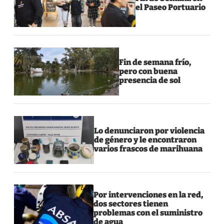
el Paseo Portuario
Fin de semana frío,
pero con buena
presencia de sol
Lo denunciaron por violencia
de género y le encontraron
varios frascos de marihuana
Por intervenciones en la red,
dos sectores tienen
problemas con el suministro
de agua