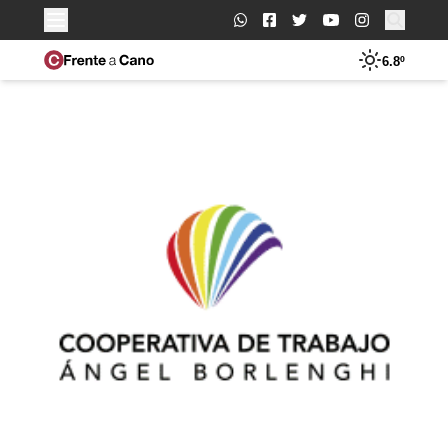
Buscar:
6.8º