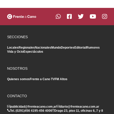
SECCIONES
Locales
Regionales
Nacionales
Mundo
Deportes
Editorial
Rumores
Vida y Ocio
Espectáculos
NOSOTROS
Quienes somos
Frente a Cano TV
FM Altos
CONTACTO
publicidad@frenteacano.com.ar
diario@frenteacano.com.ar
Tel. (0291)
456 4195
-
456 4006
Drago 23, piso 11, oficinas 6, 7 y 8