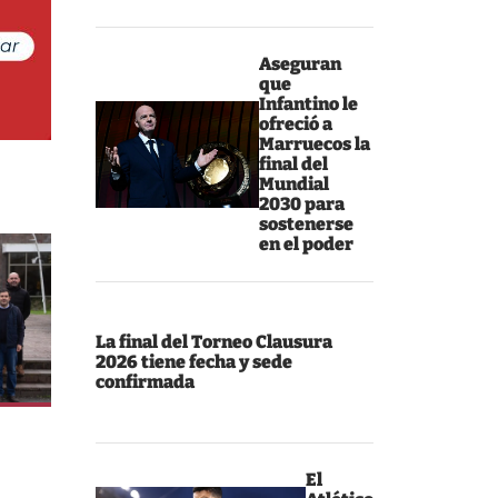
Aseguran
que
Infantino le
ofreció a
Marruecos la
final del
Mundial
2030 para
sostenerse
en el poder
La final del Torneo Clausura
2026 tiene fecha y sede
confirmada
El