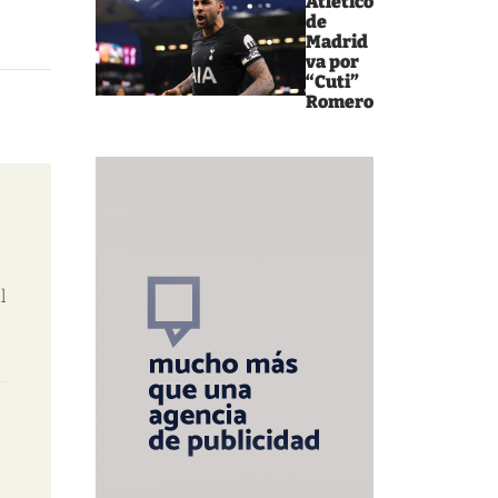
Atlético
de
Madrid
va por
“Cuti”
Romero
l