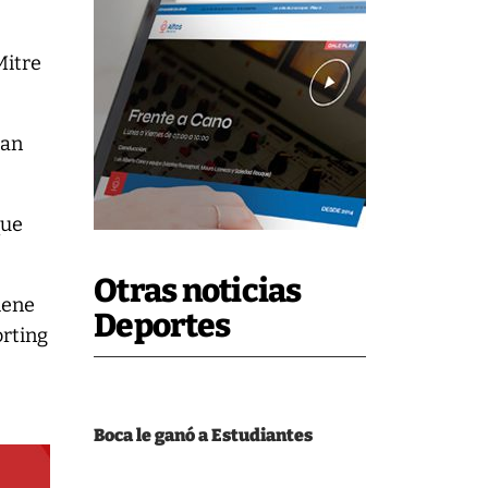
Mitre
San
que
Otras noticias
tiene
Deportes
orting
Boca le ganó a Estudiantes