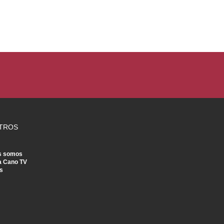
TROS
s somos
a Cano TV
s