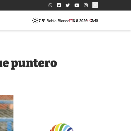
Buscar:
2:48
7.5º
Bahía Blanca
6.8.2026
ue puntero