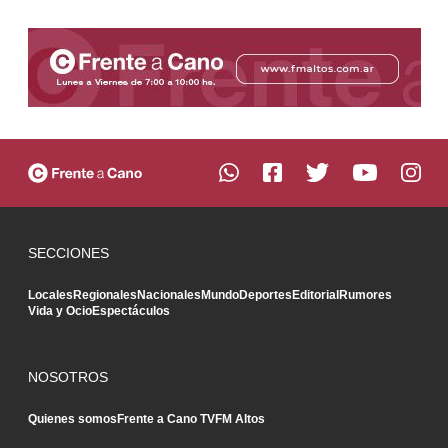
SECCIONES
Locales
Regionales
Nacionales
Mundo
Deportes
Editorial
Rumores
Vida y Ocio
Espectáculos
NOSOTROS
Quienes somos
Frente a Cano TV
FM Altos