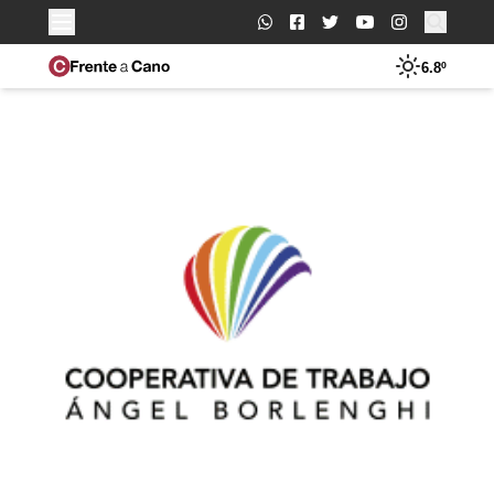
Buscar:
6.8º