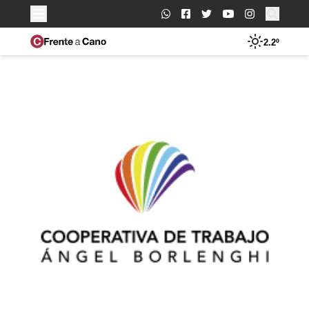
Buscar:
2.2º