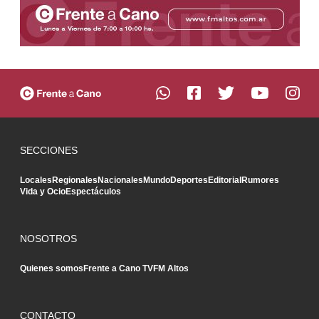
SECCIONES
Locales
Regionales
Nacionales
Mundo
Deportes
Editorial
Rumores
Vida y Ocio
Espectáculos
NOSOTROS
Quienes somos
Frente a Cano TV
FM Altos
CONTACTO