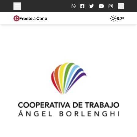
Buscar:
8.2º