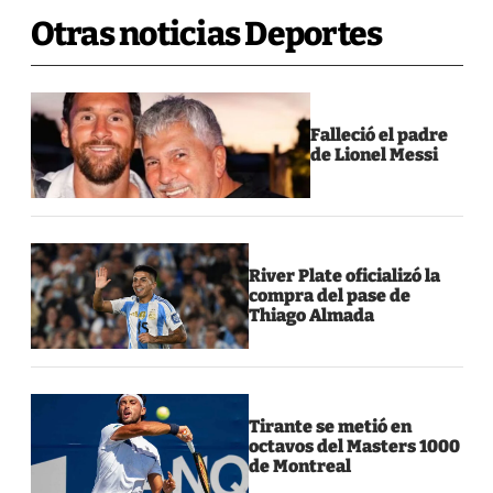
Otras noticias Deportes
Falleció el padre
de Lionel Messi
River Plate oficializó la
compra del pase de
Thiago Almada
Tirante se metió en
octavos del Masters 1000
de Montreal