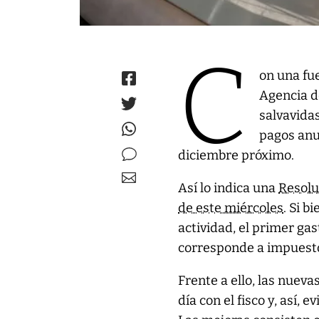
C
on una fu
Agencia d
salvavida
pagos anu
diciembre próximo.
Así lo indica una
Resolu
de este miércoles
. Si b
actividad, el primer ga
corresponde a impuest
Frente a ello, las nueva
día con el fisco y, así, 