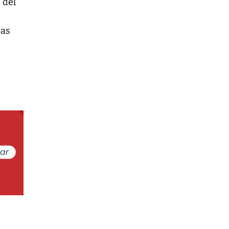
 del
das
,