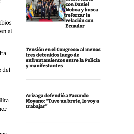
e
con Daniel
Noboa y busca
reforzar la
relación con
mbios
Ecuador
en el
Tensión en el Congreso: al menos
lta
tres detenidos luego de
enfrentamientos entre la Policía
y manifestantes
o del
Arizaga defendió a Facundo
lita
Moyano: “Tuve un brote, lo voy a
trabajar”
nor