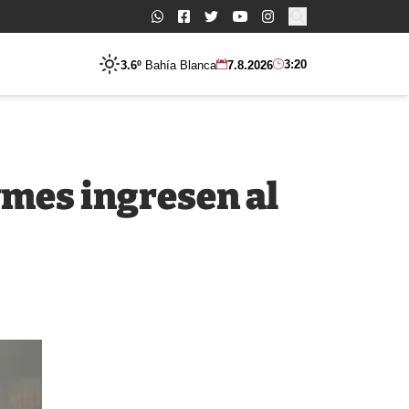
Buscar:
3:20
3.6º
Bahía Blanca
7.8.2026
ymes ingresen al