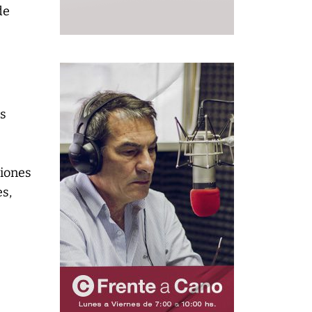
de
us
ciones
es,