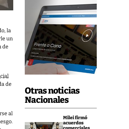
o, la
rle un
n de
cial
da de
Otras noticias
Nacionales
rse al
Milei firmó
iesgo.
acuerdos
comerciales