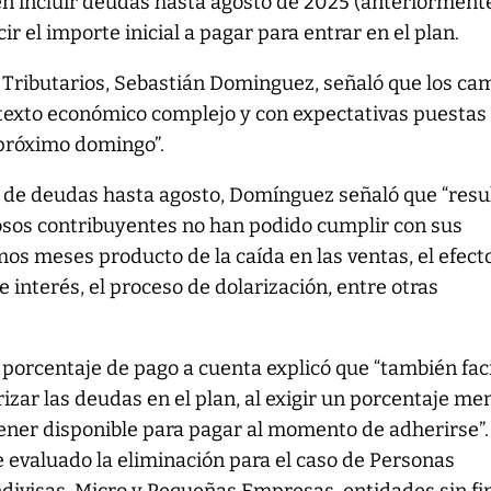
en incluir deudas hasta agosto de 2025 (anteriorment
cir el importe inicial a pagar para entrar en el plan.
 Tributarios, Sebastián Dominguez, señaló que los ca
texto económico complejo y con expectativas puestas 
 próximo domingo”.
n de deudas hasta agosto, Domínguez señaló que “resu
osos contribuyentes no han podido cumplir con sus
mos meses producto de la caída en las ventas, el efect
 interés, el proceso de dolarización, entre otras
l porcentaje de pago a cuenta explicó que “también faci
rizar las deudas en el plan, al exigir un porcentaje me
ener disponible para pagar al momento de adherirse”.
e evaluado la eliminación para el caso de Personas