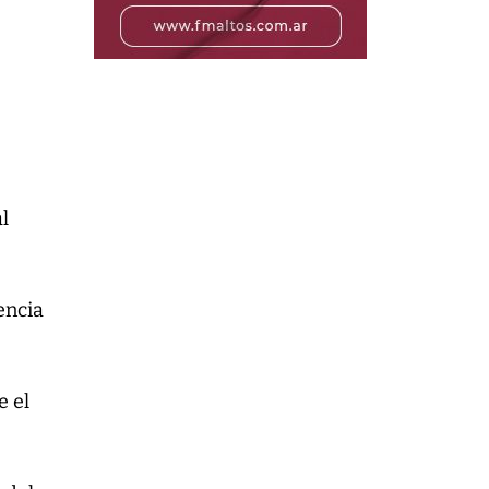
e
l
encia
e el