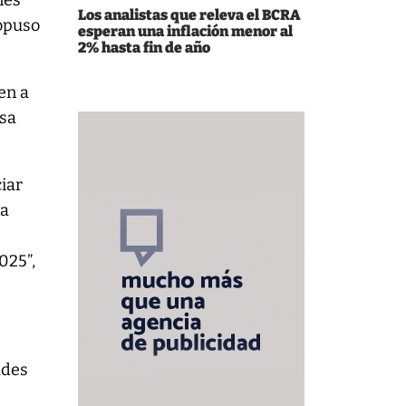
nes
Los analistas que releva el BCRA
ropuso
esperan una inflación menor al
2% hasta fin de año
en a
esa
ciar
na
025”,
ades